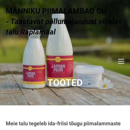
MÄNNIKU PIIMALAMBAD OÜ
-
Taastavat põllumajandust viljelev
talu Raplamaal
TOOTED
Meie talu tegeleb ida-friisi tõugu piimalammaste