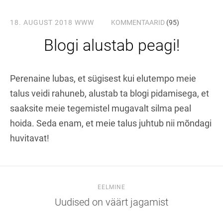
18. AUGUST 2018
WWW
KOMMENTAARID
(95)
Blogi alustab peagi!
Perenaine lubas, et sügisest kui elutempo meie
talus veidi rahuneb, alustab ta blogi pidamisega, et
saaksite meie tegemistel mugavalt silma peal
hoida. Seda enam, et meie talus juhtub nii mõndagi
huvitavat!
EELMINE
Uudised on väärt jagamist