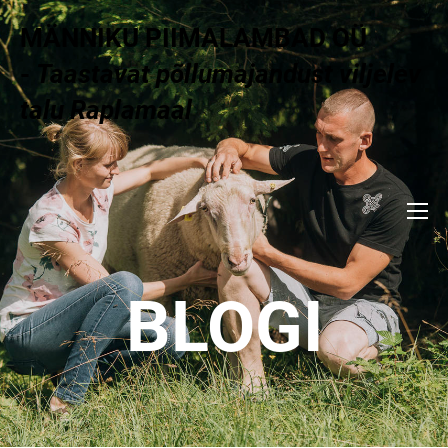
MÄNNIKU PIIMALAMBAD OÜ
-
Taastavat põllumajandust viljelev
talu Raplamaal
BLOGI